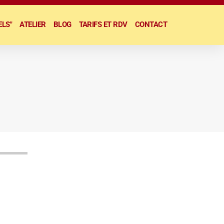
ELS"
ATELIER
BLOG
TARIFS ET RDV
CONTACT